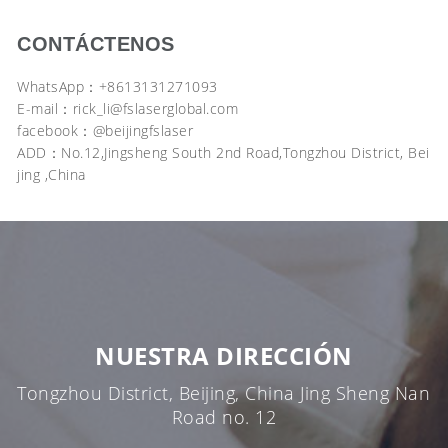
CONTÁCTENOS
WhatsApp：+8613131271093
E-mail：
rick_li@fslaserglobal.com
facebook：@beijingfslaser
ADD：No.12,Jingsheng South 2nd Road,Tongzhou District, Bei
jing ,China
NUESTRA DIRECCIÓN
Tongzhou District, Beijing, China Jing Sheng Nan
Road no. 12