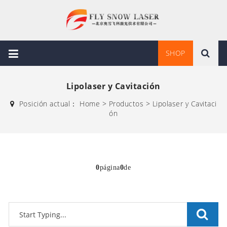
SHOP
Lipolaser y Cavitación
Posición actual：
Home
>
Productos
>
Lipolaser y Cavitaci
ón
0
página
0
de