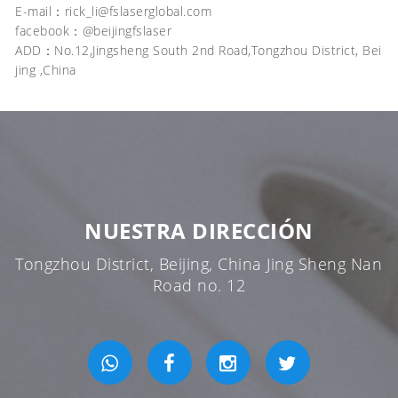
E-mail：
rick_li@fslaserglobal.com
facebook：@beijingfslaser
ADD：No.12,Jingsheng South 2nd Road,Tongzhou District, Bei
jing ,China
NUESTRA DIRECCIÓN
Tongzhou District, Beijing, China Jing Sheng Nan
Road no. 12