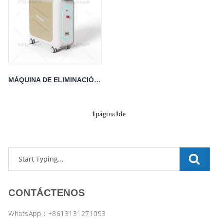
MÁQUINA DE ELIMINACIÓN DE TATUAJES CON LÁSER ND YAG Q-SWITCH POPULAR
1
página
1
de
CONTÁCTENOS
WhatsApp：+8613131271093