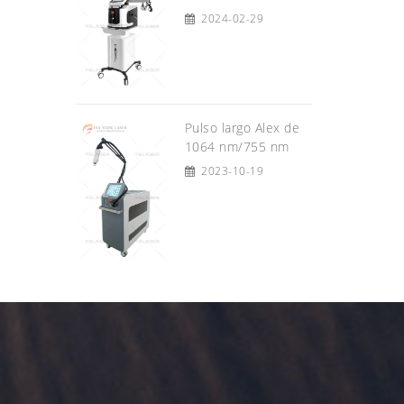
2024-02-29
Pulso largo Alex de
1064 nm/755 nm
2023-10-19