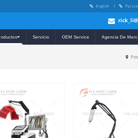
English
Русск
rick_li
roductos
Servicio
OEM Service
Agencia De Marc
Pos