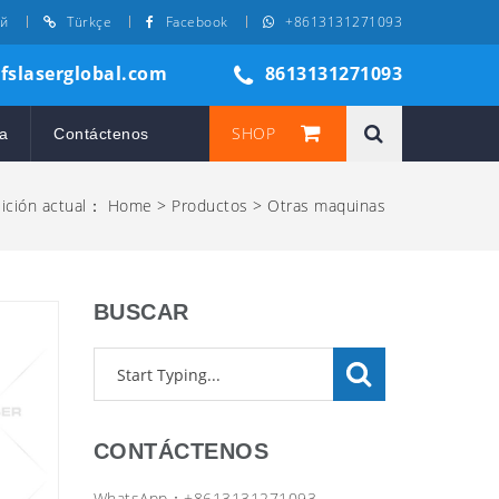
ий
Türkçe
Facebook
+8613131271093
@fslaserglobal.com
8613131271093
SHOP
a
Contáctenos
ición actual：
Home
>
Productos
>
Otras maquinas
BUSCAR
CONTÁCTENOS
WhatsApp：+8613131271093