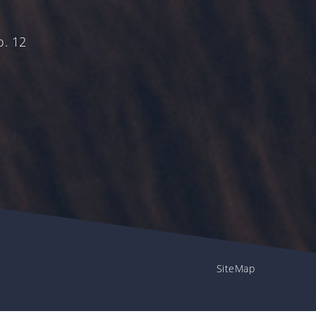
o. 12
SiteMap