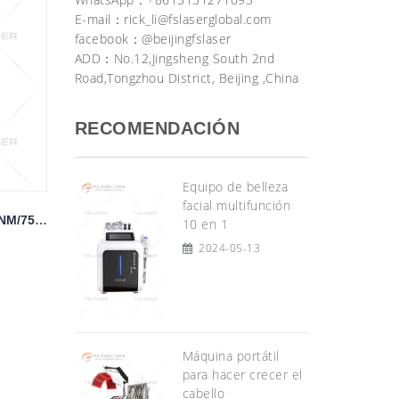
E-mail：
rick_li@fslaserglobal.com
facebook：@beijingfslaser
ADD：No.12,Jingsheng South 2nd
Road,Tongzhou District, Beijing ,China
RECOMENDACIÓN
Equipo de belleza
facial multifunción
PULSO LARGO ALEX DE 1064 NM/755 NM
10 en 1
2024-05-13
Máquina portátil
para hacer crecer el
cabello